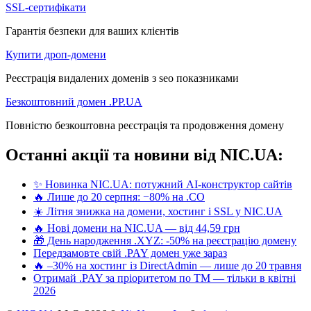
SSL-сертифікати
Гарантія безпеки для ваших клієнтів
Купити дроп-домени
Реєстрація видалених доменів з seo показниками
Безкоштовний домен .PP.UA
Повністю безкоштовна реєстрація та продовження домену
Останні акції та новини від NIC.UA:
✨ Новинка NIC.UA: потужний AI-конструктор сайтів
🔥 Лише до 20 серпня: −80% на .CO
☀️ Літня знижка на домени, хостинг і SSL у NIC.UA
🔥 Нові домени на NIC.UA — від 44,59 грн
🎁 День народження .XYZ: -50% на реєстрацію домену
Передзамовте свій .PAY домен уже зараз
🔥 –30% на хостинг із DirectAdmin — лише до 20 травня
Отримай .PAY за пріоритетом по ТМ — тільки в квітні
2026